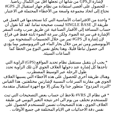
لإشارة الGPS من شأنها أن تجعلها أقل من الكمال رياضيا.
– للحصول على أقصى استفادة من نظام جهاز استقبال ال GPS#
نحتاج إلى اتخاذ مجموعة واسعة من الأخطاء المحتملة في الاعتبار.
* واحدة من الافتراضات الأساسية التي كنا نستخدمها في العمل في
طريقة ال SINGLE BASE ليست صحيحة تماما. لقد كنا نقول أن
حساب المسافة إلى الأقمار الصناعية عن طريق ضرب وقت السفر
الإشارة في سرعة الضوء. ولكن سرعة الضوء ثابتة فقط في فراغ
لإن إشارة ال GPS# تمر من خلال الجسيمات المشحونة من
الأيونوسفير ومن ثم من خلال بخار الماء في التروبوسفير مما يؤدي
الى حصول تباطأ قليلا، وهذا يخلق نفس النوع من الخطأ كما
الساعات السيئة.
* يجب أن يتقبل مستقبل نظام تحديد المواقع (GPS) الزاوية التي
تأخذها كل إشارة عند دخولها الغلاف الجوي لأن تلك الزاوية تحدد
طول الرحلة عبر الوسيط المضطرب.
وهناك طريقة أخرى للحصول على هذه الأخطاء التي يسببها الغلاف
الجوي هي مقارنة السرعات النسبية لإشارتين مختلفتين. هذا القياس
“التردد المزدوج” متطور جدا ولا يمكن إلا مع أجهزة استقبال متقدمة.
* في نظام ال VRS# نلاحظ ان حساب بعض التصحيحات التي تبث
للمستخدم تختلف من يوم الى اخر نتيجة التغير اليومي في طبقة
الغلاف الجوي ، هذة التصحيحات تضمن للمستخدم الحصول على
نفس دقة الاحداثيات في الايام المختلفة في جميع الأوقات .